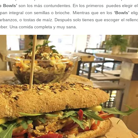
o Bowls’
son los más contundentes. En los primeros puedes elegir e
, pan integral con semillas o brioche. Mientras que en los
‘Bowls’
elig
 garbanzos, o tostas de maíz. Después solo tienes que escoger el relleno
eber. Una comida completa y muy sana.