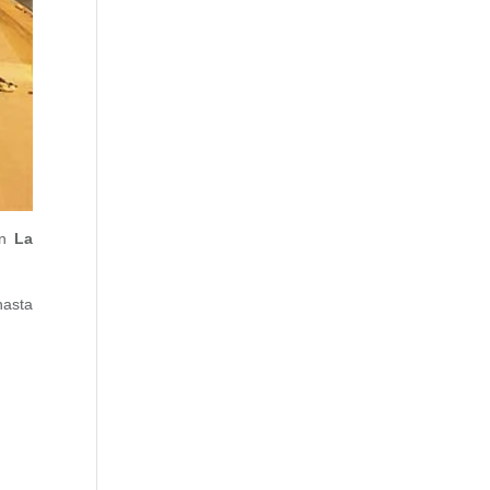
en
La
hasta