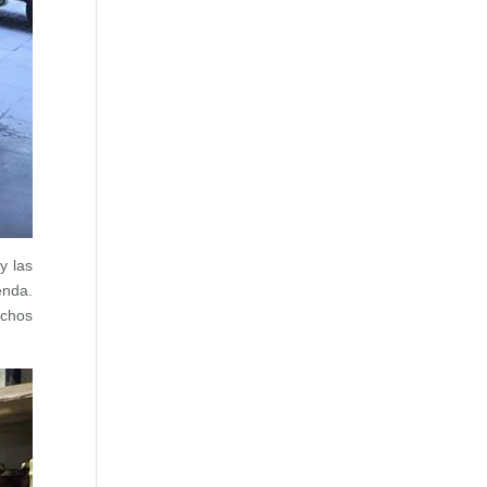
y las
enda.
uchos