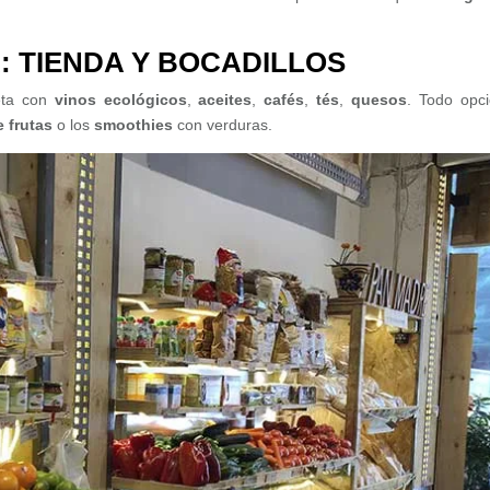
: TIENDA Y BOCADILLOS
eta con
vinos ecológicos
,
aceites
,
cafés
,
tés
,
quesos
. Todo opc
 frutas
o los
smoothies
con verduras.