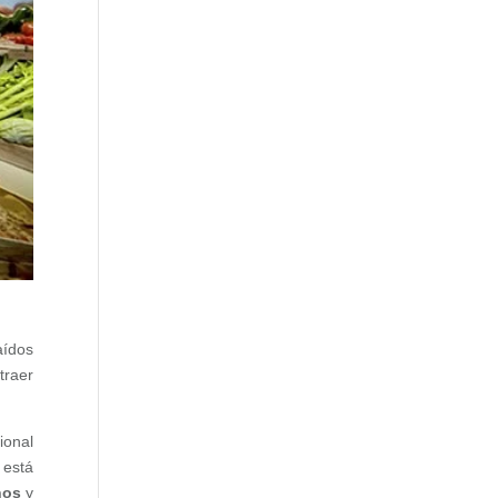
aídos
traer
ional
 está
nos
y