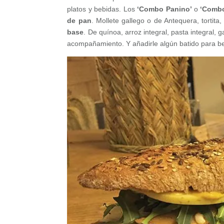
platos y bebidas. Los
‘Combo Panino’
o
‘Comb
de pan
. Mollete gallego o de Antequera, tortita
base
. De quínoa, arroz integral, pasta integral,
acompañamiento. Y añadirle algún batido para b