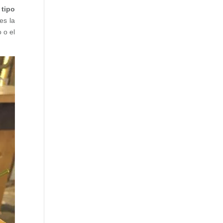
l
tipo
es la
 o el