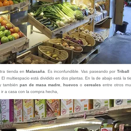
tra tienda en
Malasaña
. Es inconfundible. Vas paseando por
Triball
 El multiespacio está dividido en dos plantas. En la de abajo está la ti
ay también
pan de masa madre
,
huevos
o
cereales
entre otros m
 ir a casa con la compra hecha,