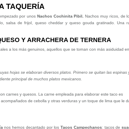
A TAQUERÍA
empezado por unos
Nachos Cochinita Pibil.
Nachos muy ricos, de l
, salsa de frijol, queso cheddar y queso gouda gratinado. Una r
QUESO Y ARRACHERA DE TERNERA
onales a los más genuinos, aquellos que se toman con más asiduidad e
uyas hojas se elaboran diversos platos. Primero se quitan las espinas 
ediente principal de muchos platos mexicanos.
con carnes y quesos. La carne empleada para elaborar este taco es
) acompañados de cebolla y otras verduras y un toque de lima que le 
ía
nos hemos decantado por los
Tacos Campechanos
: tacos de
sua