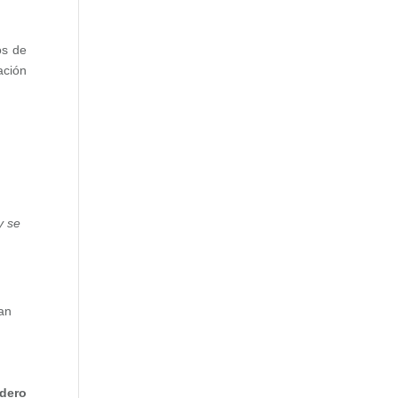
os de
ación
n
y se
dan
dero