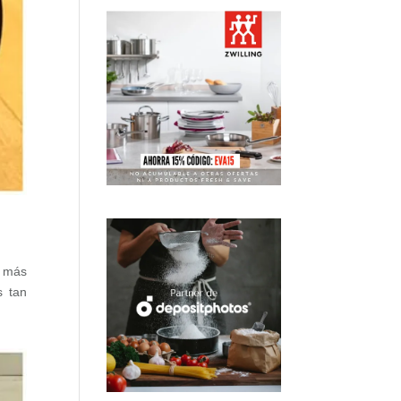
l más
s tan