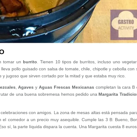
LO
in tomar un
burrito
. Tienen 10 tipos de burritos, incluso uno vegetar
lleva pollo guisado con salsa de tomate, chile, chipotle y cebolla con 
me y jugoso que sirven cortado por la mitad y que estaba muy rico.
ezcales
,
Agaves
y
Aguas Frescas Mexicanas
completan la cara B 
disfrutar de una buena sobremesa hemos pedido una
Margarita Tradicio
a celebraciones con amigos. La zona de mesas altas está pensada para
n el comedor a un precio muy asequible. Cumple las 3 B: Bueno, Bon
 Eso sí, la parte líquida dispara la cuenta. Una Margarita cuesta 8 euros