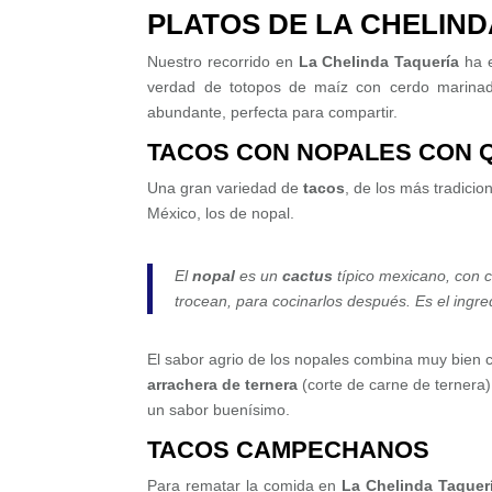
PLATOS DE LA CHELIND
Nuestro recorrido en
La Chelinda Taquería
ha 
verdad de totopos de maíz con cerdo marinado
abundante, perfecta para compartir.
TACOS CON NOPALES CON 
Una gran variedad de
tacos
, de los más tradici
México, los de nopal.
El
nopal
es un
cactus
típico mexicano, con c
trocean, para cocinarlos después. Es el ingr
El sabor agrio de los nopales combina muy bien 
arrachera
de ternera
(corte de carne de ternera
un sabor buenísimo.
TACOS CAMPECHANOS
Para rematar la comida en
La Chelinda Taquer