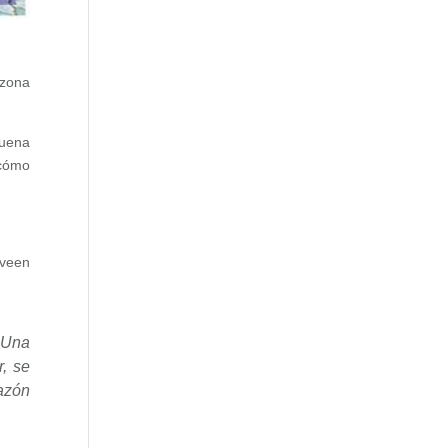
 zona
buena
 cómo
veen
 Una
r, se
razón