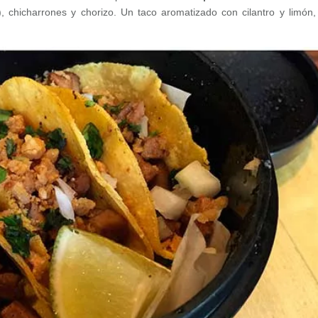
, chicharrones y chorizo. Un taco aromatizado con cilantro y limón