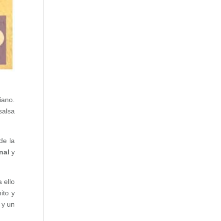
iano.
salsa
de la
nal
y
 ello
ito y
 y un