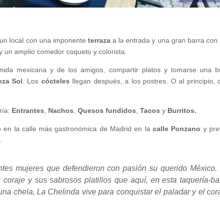
 un local con una imponente
terraza
a la entrada y una gran barra con
y un amplio comedor coqueto y colorista.
mida mexicana y de los amigos, compartir platos y tomarse una 
eza Sol
. Los
cócteles
llegan después, a los postres. O al principio,
ría:
Entrantes
,
Nachos
,
Quesos
fundidos
,
Tacos
y
Burritos.
mo en la calle más gastronómica de Madrid en la
calle Ponzano
y pre
.
ntes mujeres que defendieron con pasión su querido México.
coraje y sus sabrosos platillos que aquí, en esta taquería-ba
una chela, La Chelinda vive para conquistar el paladar y el co