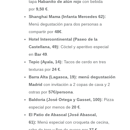
tapa
Habanito de atún rojo
con bebida
por
9,50 €
.
Shanghai Mama (Infanta Mercedes 62):
Menú degustación para dos personas a
compartir por
48€
.
Hotel Intercontinental (Paseo de la
Castellana, 49):
Cóctel y aperitivo especial
en
Bar 49
.
Tepic (Ayala, 14):
Tacos de cerdo en tres
texturas por
24 €
.
Barra Alta (Lagasca, 19):
menú degustación
Madrid
con invitación a 2 copas de cava y 2
ostras por
57€/persona
.
Baldoria (José Ortega y Gasset, 100):
Pizza
especial por menos de
20 €
.
El Patio de Abascal (José Abascal,
61):
Menú especial con croqueta de cecina,
rabo de toro y flan de queso por
37 €
.