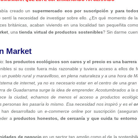
había creado un
supermercado eco por suscripción y para todos
 sentí la necesidad de investigar sobre ello. ¿En qué momento de la
íces británicas, acaban viviendo en una localidad tan pequeñita com
rket
, una
tienda virtual de productos sostenibles
? Sin darme cuent
én Market
io:
los productos ecológicos son caros y el precio es una barrera
nibles si su coste fuera más razonable y tuviera acceso a ellos de 
 un pueblo rural y maravilloso, en plena naturaleza y a una hora de M
istema de internet, ya no es necesario estar en el centro de una gran
ierra de Guadarrama surge la idea de emprender. Acostumbrados a la o
frece la ciudad, echamos de menos el acceso a productos ecológi
 personas les pasaría lo mismo. Esa necesidad nos inspiró y es el
o
s han desarrollado un
e-commerce online
por suscripción (asegura
ceder a
productos honestos, de cercanía y que cuida tu entorno
nidades de negocio
en un sector tan amplio como el de la sostenibil