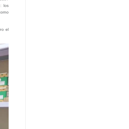
: los
 como
ro el