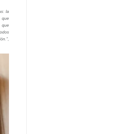
s: la
s que
s que
Todos
ón.”,