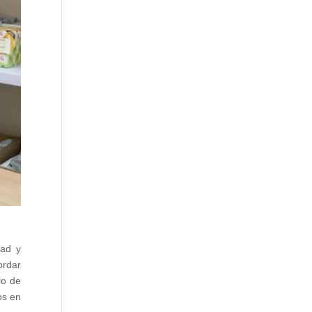
dad y
ordar
lo de
os en