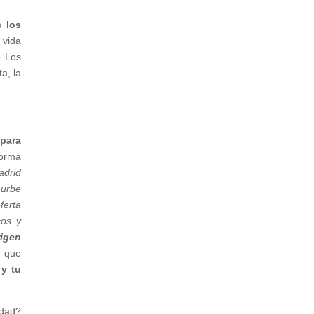
 los
 vida
o Los
a, la
 para
forma
adrid
 urbe
ferta
cos y
rigen
n que
 y tu
idad?