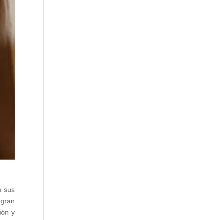
n sus
 gran
ión y