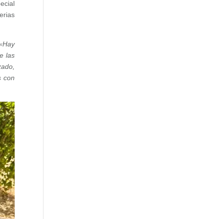
ecial
erias
«
Hay
e las
zado,
s con