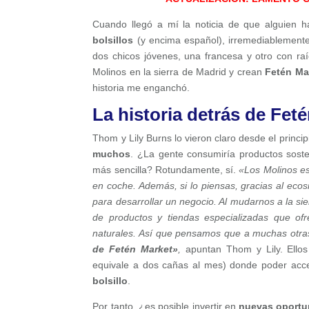
Cuando llegó a mí la noticia de que alguien 
bolsillos
(y encima español), irremediablemente
dos chicos jóvenes, una francesa y otro con ra
Molinos en la sierra de Madrid y crean
Fetén Ma
historia me enganchó.
La historia detrás de Fet
Thom y Lily Burns lo vieron claro desde el princip
muchos
. ¿La gente consumiría productos soste
más sencilla? Rotundamente, sí.
«Los Molinos es
en coche. Además, si lo piensas, gracias al ecos
para desarrollar un negocio. Al mudarnos a la s
de productos y tiendas especializadas que o
naturales. Así que pensamos que a muchas otras
de Fetén Market»
,
apuntan Thom y Lily. Ello
equivale a dos cañas al mes) donde poder ac
bolsillo
.
Por tanto, ¿es posible invertir en
nuevas oportu