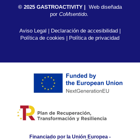
© 2025 GASTROACTIVITY |
Web diseñada
por
C
oMsentido.
Aviso Legal
|
Declaración de accesibilidad
|
Política de cookies
|
Política de privacidad
Financiado por la Unión Europea -