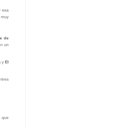
r esa
n muy
e de
en un
a
y
El
ntres
s que