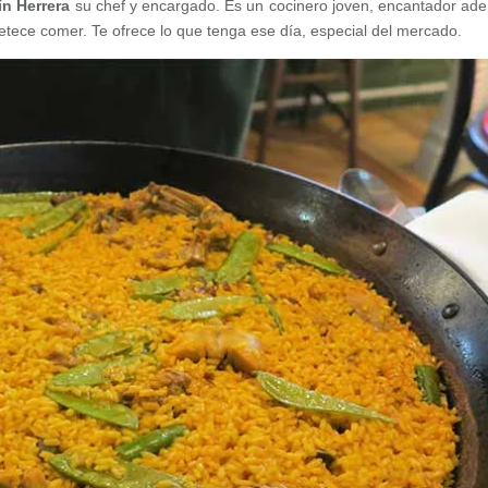
ín Herrera
su chef y encargado. Es un cocinero joven, encantador ad
tece comer. Te ofrece lo que tenga ese día, especial del mercado.