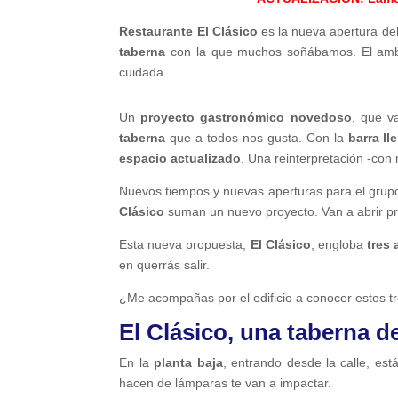
Restaurante El Clásico
es la nueva apertura de
taberna
con la que muchos soñábamos. El ambi
cuidada.
Un
proyecto gastronómico novedoso
, que v
taberna
que a todos nos gusta. Con la
barra l
espacio actualizado
. Una reinterpretación -con 
Nuevos tiempos y nuevas aperturas para el gru
Clásico
suman un nuevo proyecto. Van a abrir p
Esta nueva propuesta,
El Clásico
, engloba
tres
en querrás salir.
¿Me acompañas por el edificio a conocer estos t
El Clásico, una taberna de
En la
planta baja
, entrando desde la calle, est
hacen de lámparas te van a impactar.