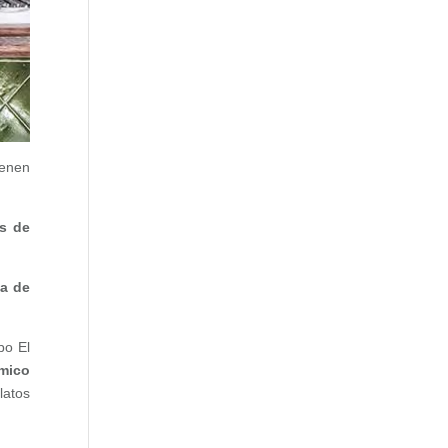
ienen
as de
a de
po El
mico
latos