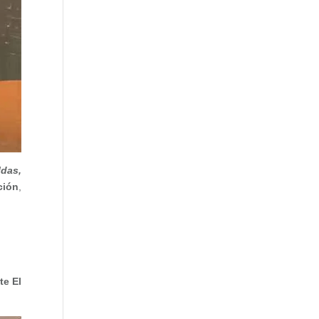
ldas,
ción
,
te El