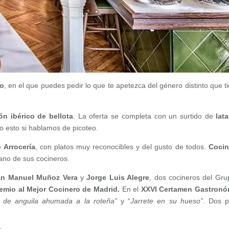
o
, en el que puedes pedir lo que te apetezca del género distinto que t
ón ibérico de bellota
. La oferta se completa con un surtido de
lat
do esto si hablamos de picoteo.
 Arrocería
, con platos muy reconocibles y del gusto de todos.
Cocin
ano de sus cocineros.
an Manuel Muñoz Vera
y
Jorge Luis Alegre
, dos cocineros del Gru
emio al Mejor Cocinero de Madrid.
En el
XXVI Certamen Gastronó
de anguila ahumada a la roteña”
y “
Jarrete en su hueso”
. Dos p