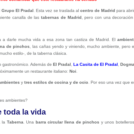
l
Grupo El Pradal
. Esta vez se traslada al
centro de Madrid
para abri
ente canalla de las
tabernas de Madrid
, pero con una decoració
a a darle mucha vida a esa zona tan castiza de Madrid. El
ambient
lena de pinchos
, las cañas yendo y viniendo, mucho ambiente, pero 
mucho estilo-, de la taberna clásica.
po gastronómico. Además de
El Pradal
,
La Casita de El Pradal
,
Dogm
róximamente un restaurante italiano:
Noi
.
 ambientes
y
tres estilos de cocina y de ocio
. Por eso una vez que e
res ambientes?
 toda la vida
á la
Taberna
. Una
barra circular llena de pinchos
y unos botellero