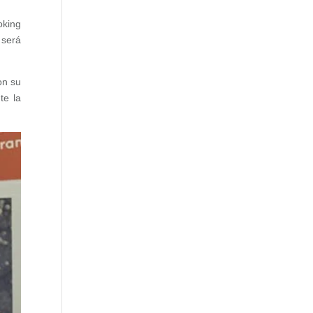
oking
 será
on su
te la