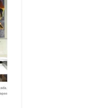
zada.
Tapas