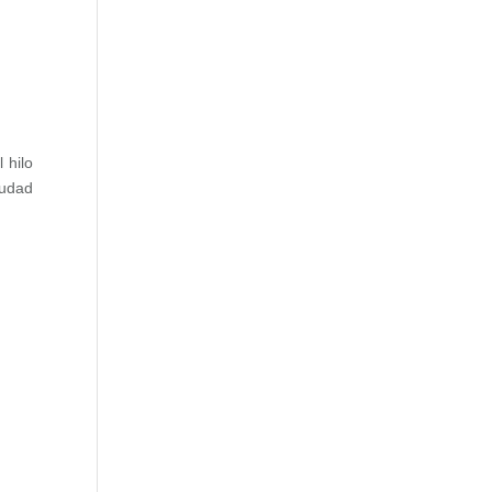
l hilo
iudad