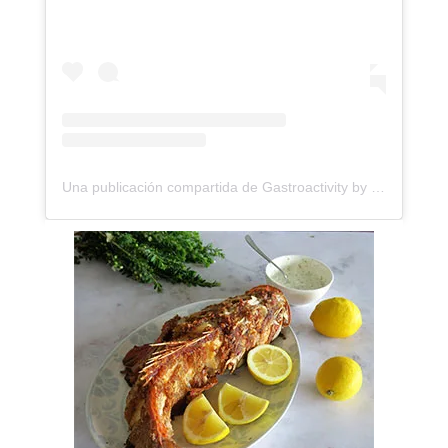
Una publicación compartida de Gastroactivity by Eva Garcinuño (@gastroactivity)