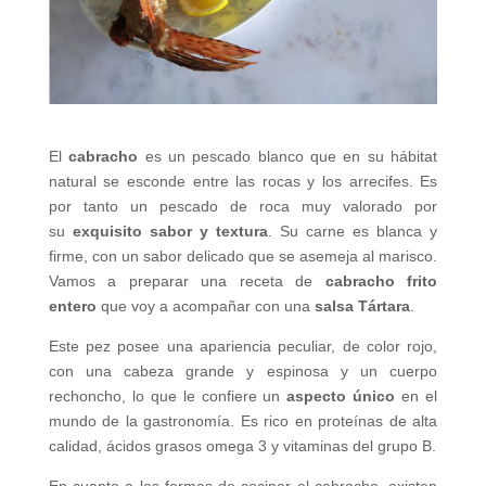
El
cabracho
es un pescado blanco que en su hábitat
natural se esconde entre las rocas y los arrecifes. Es
por tanto un pescado de roca muy valorado por
su
exquisito sabor y textura
. Su carne es blanca y
firme, con un sabor delicado que se asemeja al marisco.
Vamos a preparar una receta de
cabracho frito
entero
que voy a acompañar con una
salsa Tártara
.
Este pez posee una apariencia peculiar, de color rojo,
con una cabeza grande y espinosa y un cuerpo
rechoncho, lo que le confiere un
aspecto único
en el
mundo de la gastronomía. Es rico en proteínas de alta
calidad, ácidos grasos omega 3 y vitaminas del grupo B.
En cuanto a las formas de cocinar el cabracho, existen