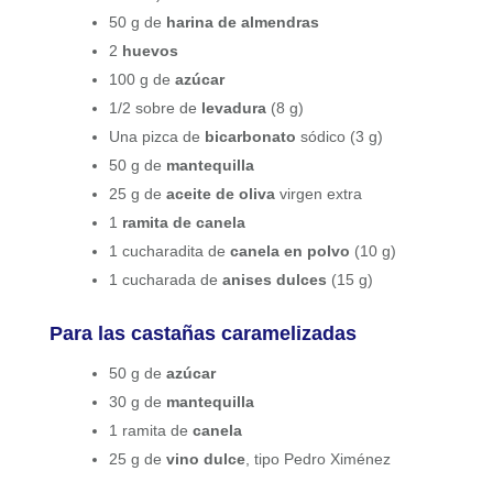
50 g de
harina de almendras
2
huevos
100 g de
azúcar
1/2 sobre de
levadura
(8 g)
Una pizca de
bicarbonato
sódico (3 g)
50 g de
mantequilla
25 g de
aceite de oliva
virgen extra
1
ramita de canela
1 cucharadita de
canela en polvo
(10 g)
1 cucharada de
anises dulces
(15 g)
Para las castañas caramelizadas
50 g de
azúcar
30 g de
mantequilla
1 ramita de
canela
25 g de
vino dulce
, tipo Pedro Ximénez