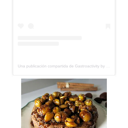
Una publicación compartida de Gastroactivity by Eva Garcinuño | Revista Gastronómica (@gastroactivity)