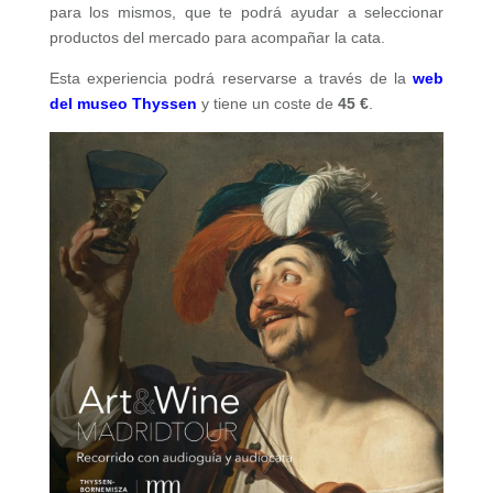
para los mismos, que te podrá ayudar a seleccionar
productos del mercado para acompañar la cata.
Esta experiencia podrá reservarse a través de la
web
del museo Thyssen
y tiene un coste de
45 €
.