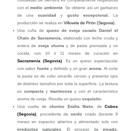
modalidad de siembra es completamente respetuosa
con el
medio ambiente
. Se obtiene así un garbanzo
de una
suavidad
y
gusto excepcional.
La
producción se realiza en
Villovela de Pirón (Segovia).
Una cuña de
queso de oveja curado Daniel el
Chato de Sacramenia,
elaborado con leche cruda y
entera de
oveja churra
y de pasta prensada y no
cocida, con 10 ó 11 meses de curación en
Sacramenia (Segovia)
.
Es un queso espectacular
con sabor
fuerte
y definido y un gran
aroma.
Al corte
la pasta es de color amarillo ceroso y presenta ojos
de distintos tamaños por toda la superficie. La textura
es
compacta
y
mantecosa
y con el característico
aroma de oveja. Resulta un queso
exquisito.
Una vuelta de
chorizo Emilia Nieto
, de
Cobos
(Segovia)
, procedente de
cerdo
criado durante 8
meses en espacios abiertos y alimentado solo con
productos naturales
. El proceso de
picado,