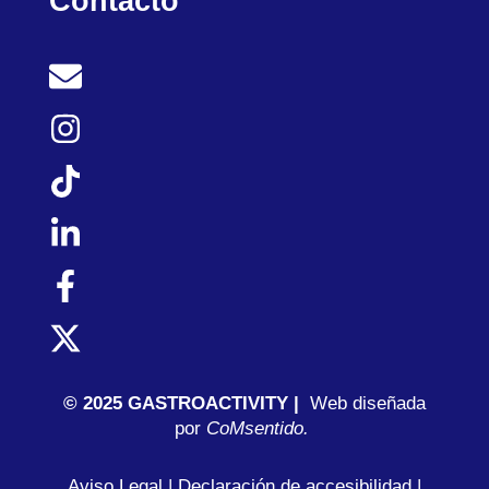
Contacto
© 2025 GASTROACTIVITY |
Web diseñada
por
C
oMsentido.
Aviso Legal
|
Declaración de accesibilidad
|