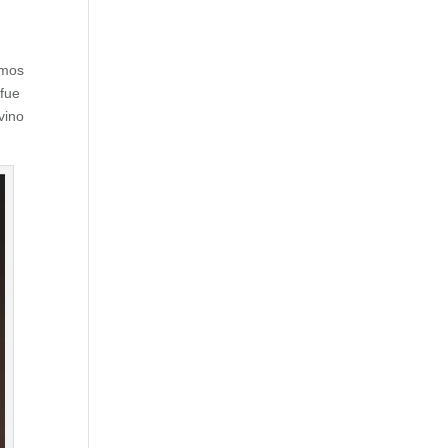
imos
 fue
vino