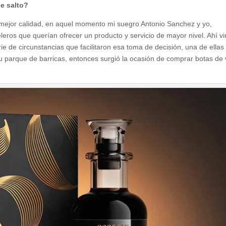
se salto?
a mejor calidad, en aquel momento mi suegro Antonio Sanchez y yo,
eros que querían ofrecer un producto y servicio de mayor nivel. Ahí v
ie de circunstancias que facilitaron esa toma de decisión, una de ellas
parque de barricas, entonces surgió la ocasión de comprar botas de 