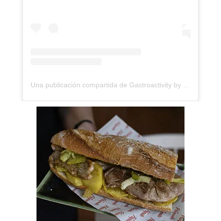
Una publicación compartida de Gastroactivity by Eva Garcinuño (@gastroactivity)