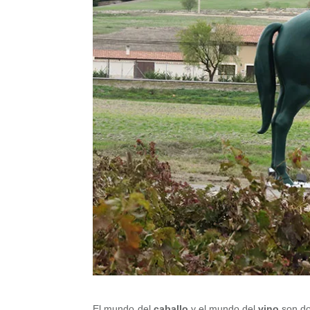
El mundo del
caballo
y el mundo del
vino
son do