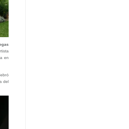
egas
tista
ra en
lebró
a del