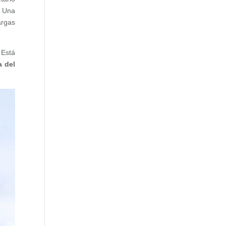
. Una
argas
 Está
a del