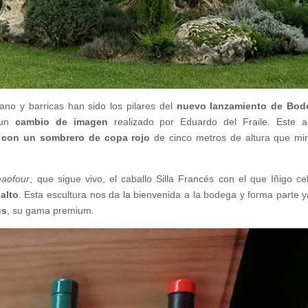
no y barricas han sido los pilares del
nuevo lanzamiento de Bod
 un
cambio de imagen
realizado por Eduardo del Fraile. Este ar
e con un sombrero de copa rojo
de cinco metros de altura que mi
eaofour
, que sigue vivo, el caballo Silla Francés con el que Iñigo ce
alto
. Esta escultura nos da la bienvenida a la bodega y forma parte y
us
, su gama premium.