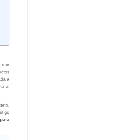
r una
uctos
ada a
to al
tario.
stigo
 para